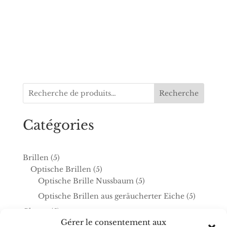
Recherche
Catégories
5
Brillen
5
produits
5
Optische Brillen
5
produits
5
Optische Brille Nussbaum
5
produits
5
Optische Brillen aus geräucherter Eiche
5
produits
5
Glasses
5
Gérer le consentement aux
produits
5
Optical glasses
5