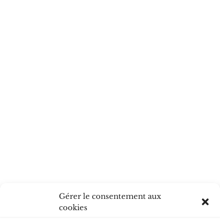
ein, die Claude Zysset von
Hand fertigt.
Newsletter der
Genossenschaft TEAM 93,
Juli 2024
Gérer le consentement aux
cookies