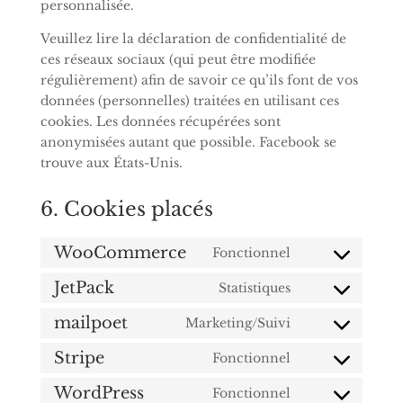
personnalisée.
Veuillez lire la déclaration de confidentialité de
ces réseaux sociaux (qui peut être modifiée
régulièrement) afin de savoir ce qu’ils font de vos
données (personnelles) traitées en utilisant ces
cookies. Les données récupérées sont
anonymisées autant que possible. Facebook se
trouve aux États-Unis.
6. Cookies placés
WooCommerce
Fonctionnel
Consent
to
JetPack
Statistiques
Consent
service
to
mailpoet
Marketing/Suivi
woocommerce
Consent
service
to
Stripe
Fonctionnel
jetpack
Consent
service
to
WordPress
Fonctionnel
mailpoet
Consent