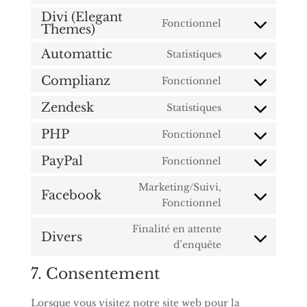
service
to
Divi (Elegant
stripe
Fonctionnel
Themes)
Consent
service
to
wordpress
Automattic
Statistiques
Consent
service
to
divi-
Complianz
Fonctionnel
Consent
service
(elegant-
to
Zendesk
Statistiques
automattic
themes)
Consent
service
to
PHP
Fonctionnel
complianz
Consent
service
to
PayPal
Fonctionnel
zendesk
Consent
service
to
Marketing/Suivi,
php
Facebook
service
Consent
Fonctionnel
paypal
to
Finalité en attente
service
Divers
Consent
d’enquête
facebook
to
7. Consentement
service
divers
Lorsque vous visitez notre site web pour la